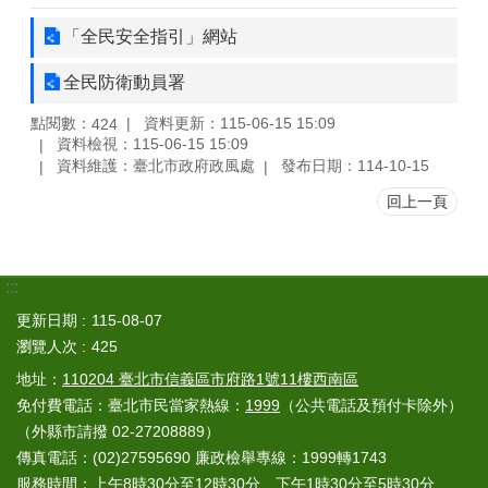
「全民安全指引」網站
全民防衛動員署
點閱數：
資料更新：115-06-15 15:09
424
資料檢視：115-06-15 15:09
資料維護：臺北市政府政風處
發布日期：114-10-15
回上一頁
:::
更新日期
115-08-07
瀏覽人次
425
地址：
110204 臺北市信義區市府路1號11樓西南區
免付費電話：臺北市民當家熱線：
1999
（公共電話及預付卡除外）
（外縣市請撥 02-27208889）
傳真電話：(02)27595690 廉政檢舉專線：1999轉1743
服務時間：上午8時30分至12時30分、下午1時30分至5時30分