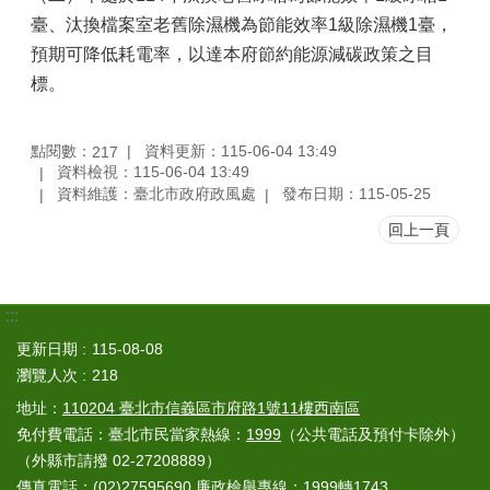
臺、汰換檔案室老舊除濕機為節能效率1級除濕機1臺，
預期可降低耗電率，以達本府節約能源減碳政策之目
標。
點閱數：
資料更新：115-06-04 13:49
217
資料檢視：115-06-04 13:49
資料維護：臺北市政府政風處
發布日期：115-05-25
回上一頁
:::
更新日期
115-08-08
瀏覽人次
218
地址：
110204 臺北市信義區市府路1號11樓西南區
免付費電話：臺北市民當家熱線：
1999
（公共電話及預付卡除外）
（外縣市請撥 02-27208889）
傳真電話：(02)27595690 廉政檢舉專線：1999轉1743