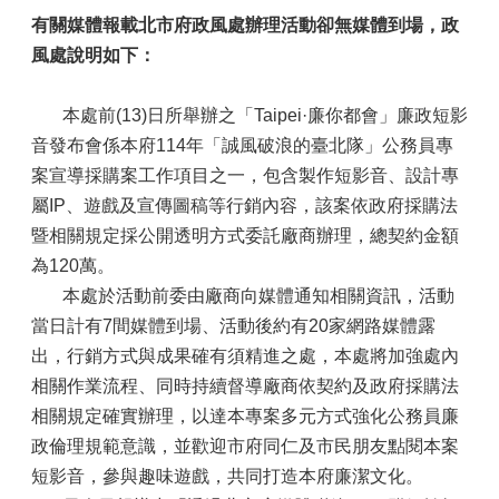
有關媒體報載北市府政風處辦理活動卻無媒體到場，政
風處說明如下：
本處前(13)日所舉辦之「Taipei·廉你都會」廉政短影
音發布會係本府114年「誠風破浪的臺北隊」公務員專
案宣導採購案工作項目之一，包含製作短影音、設計專
屬IP、遊戲及宣傳圖稿等行銷內容，該案依政府採購法
暨相關規定採公開透明方式委託廠商辦理，總契約金額
為120萬。
本處於活動前委由廠商向媒體通知相關資訊，活動
當日計有7間媒體到場、活動後約有20家網路媒體露
出，行銷方式與成果確有須精進之處，本處將加強處內
相關作業流程、同時持續督導廠商依契約及政府採購法
相關規定確實辦理，以達本專案多元方式強化公務員廉
政倫理規範意識，並歡迎市府同仁及市民朋友點閱本案
短影音，參與趣味遊戲，共同打造本府廉潔文化。