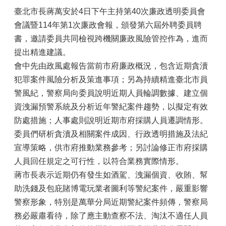
臺北市長蔣萬安於4日下午主持第40次廉政透明委員會
會議暨114年第1次廉政會報，頒發第六屆外聘委員聘
書，邀請委員共同檢視跨機關廉政風險管控作為，進而
提出精進建議。
會中先由政風處報告當前市府廉政概況，包含近期貪瀆
犯罪案件風險分析及策進事項；另為持續精進臺北市員
警風紀，警察局向委員說明近期人員輪調數據、建立個
資洩漏預警系統及分析近年警紀案件趨勢，以擬定有效
防處措施；人事處則說明近期市府採購人員遷調情形。
委員們研析貪瀆及相關案件成因、行政透明措施及法紀
宣導策略，供市府推動業務參考；另討論修正市府採購
人員回任規定之可行性，以符合業務實際情形。
蔣市長表示近期仍有發生如酒駕、洩漏個資、收賄、幫
助洗錢及包庇賭博電玩業者圖利等警紀案件，嚴重影響
警察形象，特別是萬華分局近期警紀案件頻傳，警察局
務必嚴肅看待，除了應主動查察不法、淘汰不適任人員