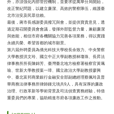
外，亦須強化內部管控機制，並要求從萬華分局開始，
改正警紀問題，以建立廉潔、高效的警察隊伍，維護臺
北市治安及民眾信賴。
最後，蔣市長感謝委員撥冗與會，並提供寶貴意見，透
過定期召開委員會會議，發揮外部監督力量，兼顧廉潔
與效能，相信市府各機關協力完善各項業務，得以實踐
永續共榮、希望首都的城市願景。
第六屆外聘委員為僑光科技大學校長余致力、中央警察
大學教授洪文玲、國立中正大學副教授林瓊珠、長昇法
律事務所所長陳錦芳、臺灣臺北地方檢察署檢察官黃珮
瑜、世新大學教授葉一璋、國立政治大學副教授廖興
中、臺北富邦商業銀行金融安全部副總經理蔡佩玲及普
華商務法律事務所律師鍾元珧共9人，具有深厚的廉政
治理、行政革新等學術背景及司法偵查實務經驗，特借
重委員們的專業，協助精進市府各項廉政工作之推動。