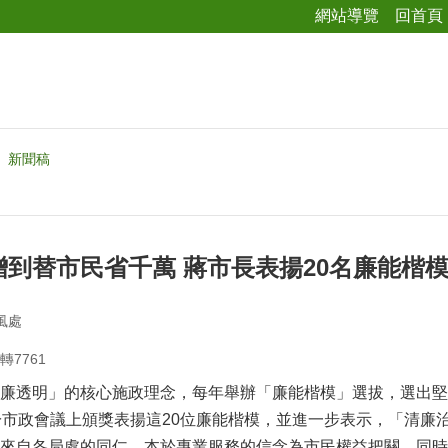
網站導覽
回首頁
新聞稿
到替市民省千萬 蔣市長表揚20名廉能楷
風處
轉7761
廉透明」的核心施政理念，每年舉辦「廉能楷模」選拔，選出堅
於市政會議上頒獎表揚這20位廉能楷模，並進一步表示，「清廉
來自各局處的同仁，本於專業服務的信念為市民權益把關，同時