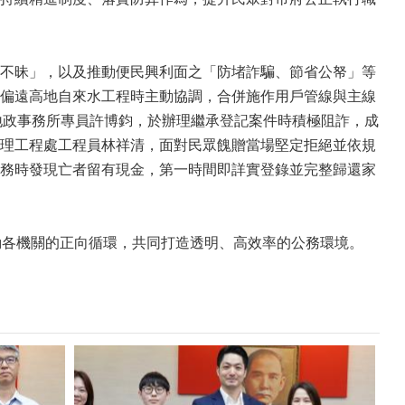
不昧」，以及推動便民興利面之「防堵詐騙、節省公帑」等
偏遠高地自來水工程時主動協調，合併施作用戶管線與主線
山地政事務所專員許博鈞，於辦理繼承登記案件時積極阻詐，成
理工程處工程員林祥清，面對民眾餽贈當場堅定拒絕並依規
務時發現亡者留有現金，第一時間即詳實登錄並完整歸還家
動各機關的正向循環，共同打造透明、高效率的公務環境。