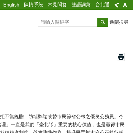
陳情系統
常見問答
雙語詞彙
台北通
English
進階搜尋
模
拒不當餽贈、防堵弊端或替市民節省公帑之優良公務員。今
治理」一直是我們「臺北隊」重要的核心價值，也是贏得市民
持續精進制度、落實防弊作為，提升民眾對市府公正執行職