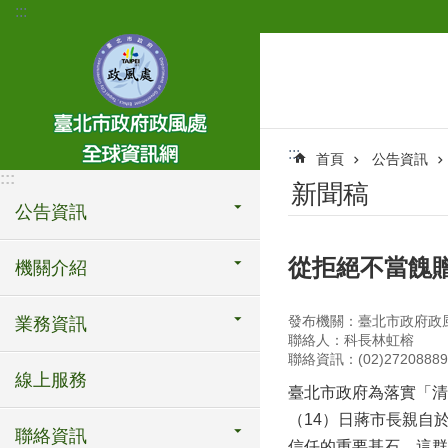
:::
跳到主要內容區塊
:::
首頁
公告資訊
:::
新聞稿
公告資訊
從拒絕不當餽贈
機關介紹
發布機關：臺北市政府政
業務資訊
聯絡人：科長林虹榕
聯絡資訊：(02)27208889
線上服務
臺北市政府為落實「清
（14）日蔣市長親自
聯絡資訊
信任的重要基石，這群