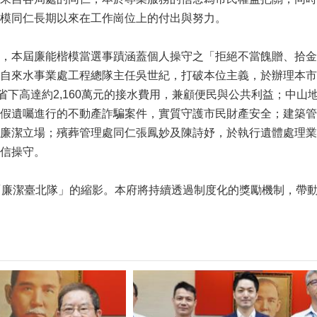
模同仁長期以來在工作崗位上的付出與努力。
，本屆廉能楷模當選事蹟涵蓋個人操守之「拒絕不當餽贈、拾金
自來水事業處工程總隊主任吳世紀，打破本位主義，於辦理本市
眾省下高達約2,160萬元的接水費用，兼顧便民與公共利益；中
假遺囑進行的不動產詐騙案件，實質守護市民財產安全；建築管
廉潔立場；殯葬管理處同仁張鳳妙及陳詩妤，於執行遺體處理業
信操守。
「廉潔臺北隊」的縮影。本府將持續透過制度化的獎勵機制，帶