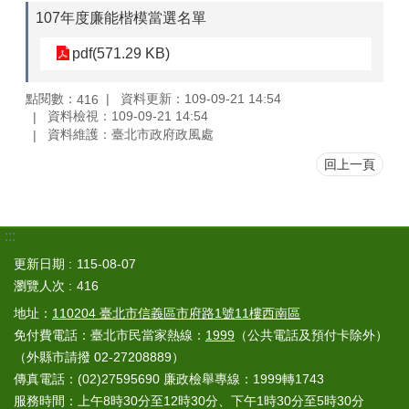
107年度廉能楷模當選名單
pdf(571.29 KB)
點閱數：
資料更新：109-09-21 14:54
416
資料檢視：109-09-21 14:54
資料維護：臺北市政府政風處
回上一頁
:::
更新日期
115-08-07
瀏覽人次
416
地址：
110204 臺北市信義區市府路1號11樓西南區
免付費電話：臺北市民當家熱線：
1999
（公共電話及預付卡除外）
（外縣市請撥 02-27208889）
傳真電話：(02)27595690 廉政檢舉專線：1999轉1743
服務時間：上午8時30分至12時30分、下午1時30分至5時30分