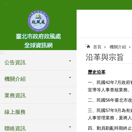
:::
跳到主要內容區塊
:::
首頁
機關介紹
:::
沿革與宗旨
公告資訊
歷史沿革
機關介紹
一、民國42年7月政
宣導等人事查核業務。
業務資訊
二、民國56年臺北市
三、民國57年9月為
線上服務
人事管理業務，爰將人
聯絡資訊
四、動員勘亂時期終止