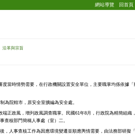
網站導覽
回首頁
沿革與宗旨
府審度當時情勢需要，在行政機關設置安全單位，主要職掌均係依據
改制為院轄市，原安全室擴編為安全處。
有效端正政風，增列政風調查職掌。民國61年8月，行政院為精簡組
事查核部門簡稱人事處（室）二。
後，人事查核工作為因應環境變遷並順應輿情需要，由法務部研擬「政