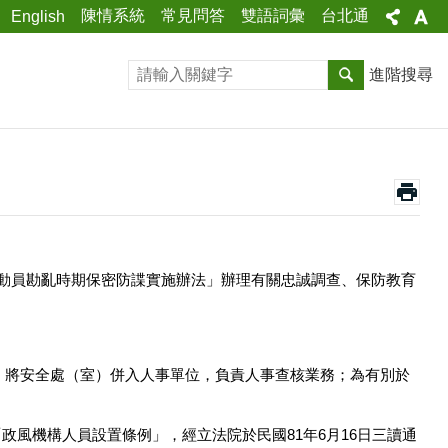
陳情系統
常見問答
雙語詞彙
台北通
English
進階搜尋
「動員勘亂時期保密防諜實施辦法」辦理有關忠誠調查、保防教育
織，將安全處（室）併入人事單位，負責人事查核業務；為有別於
風機構人員設置條例」，經立法院於民國81年6月16日三讀通