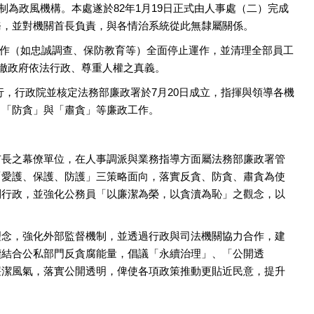
制為政風機構。本處遂於82年1月19日正式由人事處（二）完成
務，並對機關首長負責，與各情治系統從此無隸屬關係。
作（如忠誠調查、保防教育等）全面停止運作，並清理全部員工
貫徹政府依法行政、尊重人權之真義。
施行，行政院並核定法務部廉政署於7月20日成立，指揮與領導各機
、「防貪」與「肅貪」等廉政工作。
市長之幕僚單位，在人事調派與業務指導方面屬法務部廉政署管
「愛護、保護、防護」三策略面向，落實反貪、防貪、肅貪為使
利行政，並強化公務員「以廉潔為榮，以貪瀆為恥」之觀念，以
理念，強化外部監督機制，並透過行政與司法機關協力合作，建
續結合公私部門反貪腐能量，倡議「永續治理」、「公開透
廉潔風氣，落實公開透明，俾使各項政策推動更貼近民意，提升