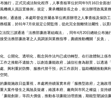
頒布施行，正式完成法制化程序，人事查核單位於同年9月16日全面改
風機構人員設置條例」規定，秉承機關首長之命，依法辦理政風業
條例」通過後，本處即督促所屬各單位將原辦理之人事查核及保防工
務檔案，於81年7月依規定公開監燬，從此完全脫離情治屬性，以
1日立法院三讀通過「法務部廉政署組織法」，同年4月20日總統公布
接受法務部廉政署之人員調派與業務指導，賡續推動機關「反貪」
化、公開化、透明化，觀念與作法均已成功轉型。在行政體制上係
工作之推動不遺餘力，以創造廉能政府，誠信社會為願景，以透過
處、興利重於防弊、服務代替干預」的工作原則，協助機關推動興
空間。
的廉能施政日益重視，本處將持續落實本府「服務型政府」之施政
重大案件發生之風險及疑慮，維護本府、廠商與市民之權益；並持
「廉能創新」等四大價值，推動各項廉能治理措施，期能型塑誠信