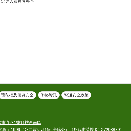
退休人員宣導專區
隱私權及個資安全
聯絡資訊
資通安全政策
義區市府路1號11樓西南區
熱線：
1999
（公共電話及預付卡除外）（外縣市請撥 02-27208889）