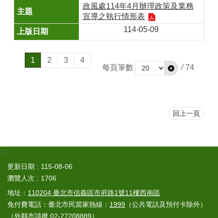
政風處114年4月辦理政策及業務
宣導之執行情形表
114-05-09
1
2
3
4
每頁筆數
/
74
回上一頁
:::
更新日期
115-08-06
瀏覽人次
1706
地址：
110204 臺北市信義區市府路1號11樓西南區
免付費電話：臺北市民當家熱線：
1999
（公共電話及預付卡除外）
（外縣市請撥 02-27208889）