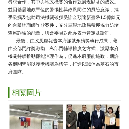
尋求合作，其中與地政機關的合作就展現顯著的成效。
並因基層地政單位的警惕性與政風同仁的風險意識，攜
手發掘及協助司法機關破獲受詐金額達新臺幣1.5億餘元
的台版地面師詐欺案件，充分展現地政局積極協力防堵
查察詐騙的能量，與會委員對此亦表示肯定及讚許。
最後，由政風處報告本府誠就永續獎執行成果，藉
由公部門評獎激勵、私部門輔導推廣之方式，激勵本府
機關持續推動廉能治理作為，促進本府廉能施政，期許
各機關皆能以獲獎機關為標竿，打造以誠信為基石的市
府團隊。
相關圖片