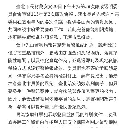
臺北市長蔣萬安於20日下午主持第39次廉政透明委
員會會議暨113年第2次廉政會報，蔣市長首先感謝本屆
委員在這兩年內的各次會議中提供各面向的寶貴意見，
共同檢視市府重要廉政工作，藉此完善廉能相關措施，
本府將持續精進各項業務，守護市民權益。
會中先由警察局報告精進員警風紀作為，說明除加
強管控重點措施外，更藉由加強查緝風紀場所、落實預
防性輪調，以及強化查處作為，並透過即時及現地資訊
稽核方式以達預警通報成效。委員們也不吝給予回饋意
見，供警察局參考並持續檢討修正，蔣市長指出，他最
在意臺北市員警的風紀，臺北治安績效名列前茅，但只
要發生一件警紀案件，就會抹煞眾多優秀警察的努力，
因此，他責成警察局依據委員的意見，落實相關改善作
為，希冀可以提升臺北市優良警紀風氣。
另為協助打擊犯罪形態日益多元的詐騙案件，政風
處亦將工作觸角向許多與人民安全保障有關之業務機關