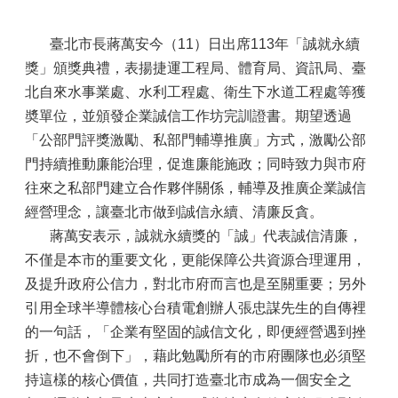
臺北市長蔣萬安今（11）日出席113年「誠就永續
獎」頒獎典禮，表揚捷運工程局、體育局、資訊局、臺
北自來水事業處、水利工程處、衛生下水道工程處等獲
奬單位，並頒發企業誠信工作坊完訓證書。期望透過
「公部門評獎激勵、私部門輔導推廣」方式，激勵公部
門持續推動廉能治理，促進廉能施政；同時致力與市府
往來之私部門建立合作夥伴關係，輔導及推廣企業誠信
經營理念，讓臺北市做到誠信永續、清廉反貪。
蔣萬安表示，誠就永續獎的「誠」代表誠信清廉，
不僅是本市的重要文化，更能保障公共資源合理運用，
及提升政府公信力，對北市府而言也是至關重要；另外
引用全球半導體核心台積電創辦人張忠謀先生的自傳裡
的一句話，「企業有堅固的誠信文化，即便經營遇到挫
折，也不會倒下」，藉此勉勵所有的市府團隊也必須堅
持這樣的核心價值，共同打造臺北市成為一個安全之