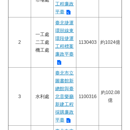
工程廉政
平臺
臺北捷運
環狀線東
一工處
環段捷運
2
二工處
1130403
約1024億
工程標案
機工處
廉政平臺
臺北市立
圖書館新
總館與臺
約102.08
3
水利處
北音樂廳
1100316
億
新建工程
採購廉政
平臺