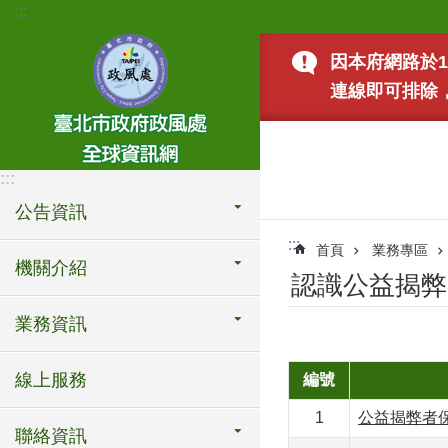
:::
跳到主要內容區塊
因本府網路於1
連線即可排除
:::
公告資訊
:::
首頁
業務專區
機關介紹
認識公益揭弊
業務資訊
線上服務
編號
1
公益揭弊者
聯絡資訊